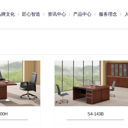
品牌文化
匠心智造
资讯中心
产品中心
服务理念
公家具
业博物馆
公司相册
软体家具
公司形象册
公司资讯
大康人
公寓家具
公司大事记
酒店家具
工
100H
S4-143B