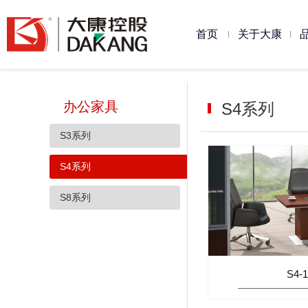
首页
关于大康
大康简介
发展历程
企业文化
资质荣誉
办
椅
办公家具
S4系列
S3系列
S4系列
S8系列
S4-