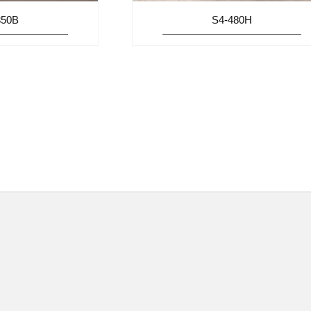
350B
S4-480H