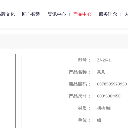
品牌文化
匠心智造
资讯中心
产品中心
服务理念
公家具
业博物馆
公司相册
软体家具
公司形象册
公司资讯
大康人
公寓家具
公司大事记
酒店家具
工
型号：
ZN26-1
产品名称：
茶几
商品编码：
6978505973959
产品尺寸：
600*600*450
材质：
胡桃色||
单位：
组